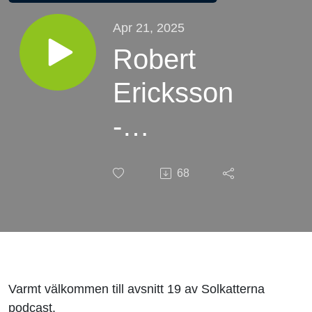
Apr 21, 2025
Robert
Ericksson
-
Legenden
68
av
Edinburgh
Monarchs
Varmt välkommen till avsnitt 19 av Solkatterna
podcast.